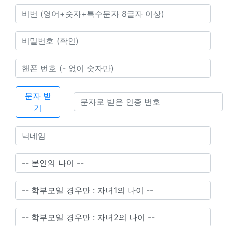
문자 받
기