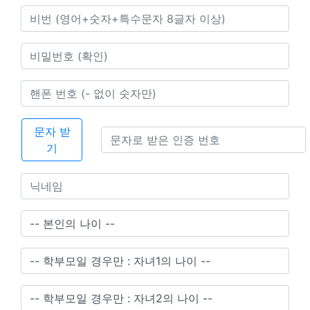
문자 받
기