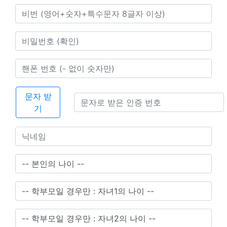
문자 받
기