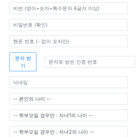
문자 받
기