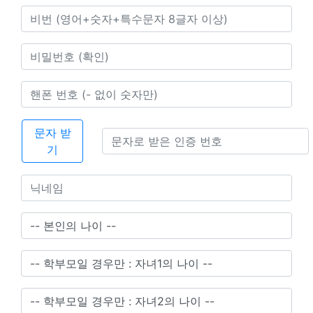
문자 받
기