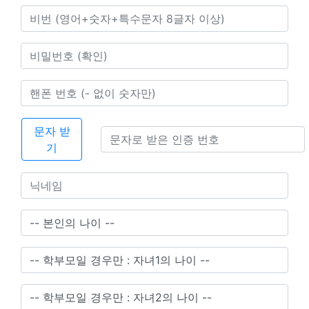
문자 받
기