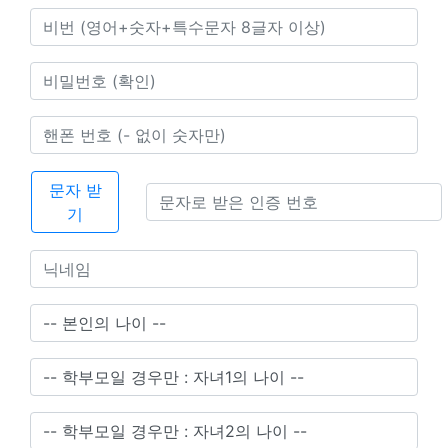
문자 받
기