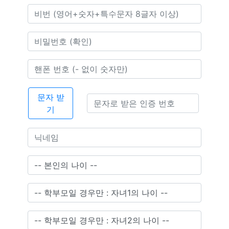
문자 받
기