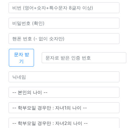
문자 받
기