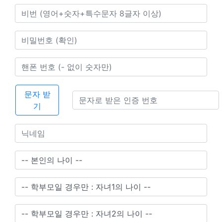
문자 받
기