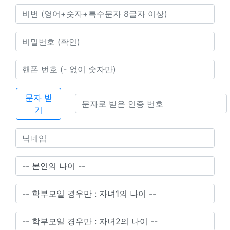
문자 받
기