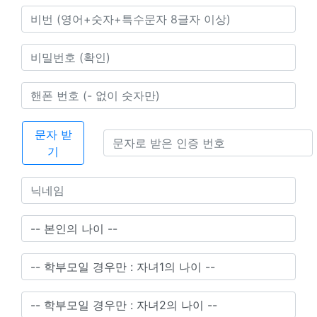
문자 받
기