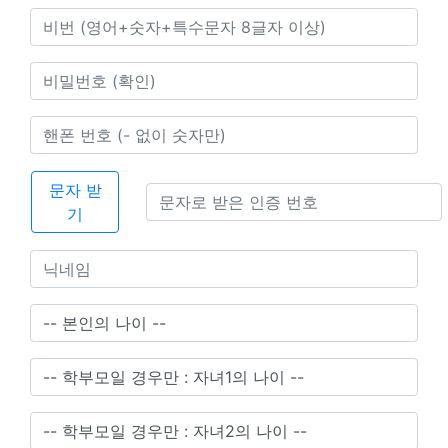
문자 받
기