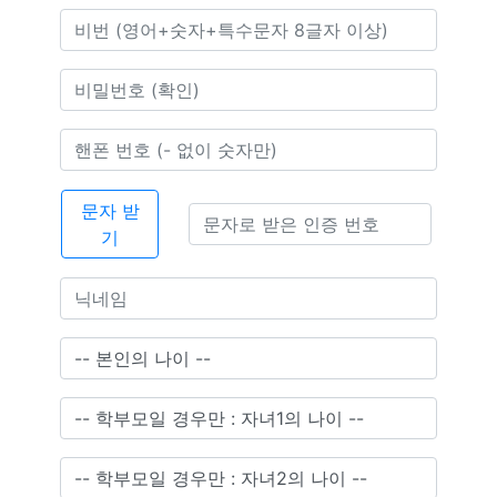
문자 받
기